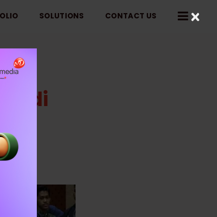
×
OLIO
SOLUTIONS
CONTACT US
ng di
esia