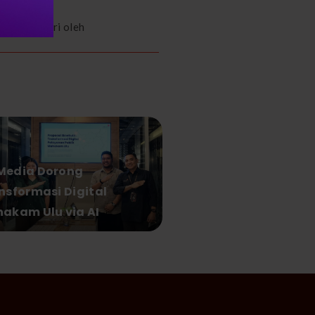
ng di hadiri oleh
edia Dorong
nsformasi Digital
akam Ulu via AI