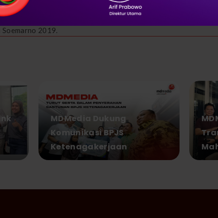
BUMN yang di prakarsai oleh Telkom Indonesia melalui MDmedia ya
i Soemarno 2019.
ink
MDMedia Dukung
MDM
Komunikasi BPJS
Tra
Ketenagakerjaan
Mah