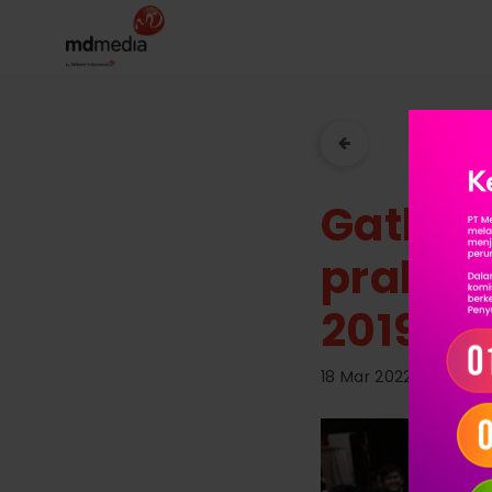
Gatheri
prakars
2019
18 Mar 2022 | Berita