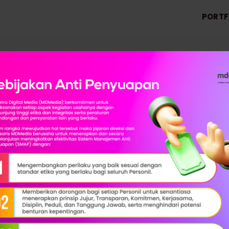
PORTF
ng Millenials BUMN ya
ai oleh Telkom Indon