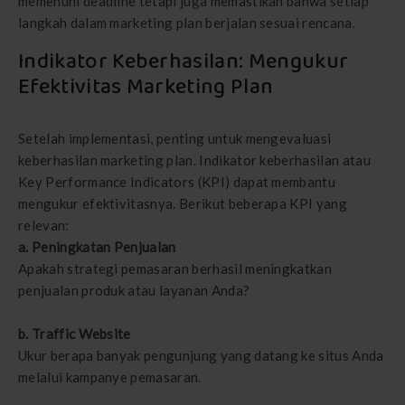
memenuhi deadline tetapi juga memastikan bahwa setiap
langkah dalam marketing plan berjalan sesuai rencana.
Indikator Keberhasilan: Mengukur
Efektivitas Marketing Plan
Setelah implementasi, penting untuk mengevaluasi
keberhasilan marketing plan. Indikator keberhasilan atau
Key Performance Indicators (KPI) dapat membantu
mengukur efektivitasnya. Berikut beberapa KPI yang
relevan:
a. Peningkatan Penjualan
Apakah strategi pemasaran berhasil meningkatkan
penjualan produk atau layanan Anda?
b. Traffic Website
Ukur berapa banyak pengunjung yang datang ke situs Anda
melalui kampanye pemasaran.