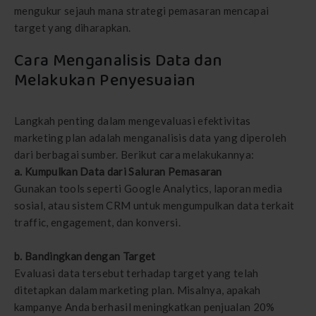
mengukur sejauh mana strategi pemasaran mencapai
target yang diharapkan.
Cara Menganalisis Data dan
Melakukan Penyesuaian
Langkah penting dalam mengevaluasi efektivitas
marketing plan adalah menganalisis data yang diperoleh
dari berbagai sumber. Berikut cara melakukannya:
a. Kumpulkan Data dari Saluran Pemasaran
Gunakan tools seperti Google Analytics, laporan media
sosial, atau sistem CRM untuk mengumpulkan data terkait
traffic, engagement, dan konversi.
b. Bandingkan dengan Target
Evaluasi data tersebut terhadap target yang telah
ditetapkan dalam marketing plan. Misalnya, apakah
kampanye Anda berhasil meningkatkan penjualan 20%