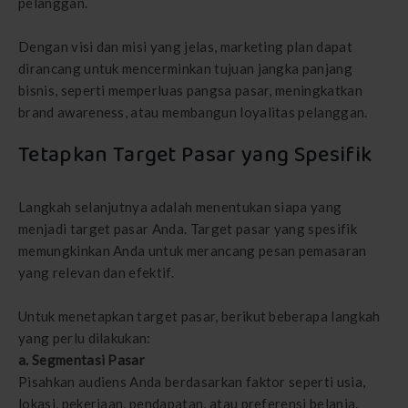
pelanggan.
Dengan visi dan misi yang jelas, marketing plan dapat
dirancang untuk mencerminkan tujuan jangka panjang
bisnis, seperti memperluas pangsa pasar, meningkatkan
brand awareness, atau membangun loyalitas pelanggan.
Tetapkan Target Pasar yang Spesifik
Langkah selanjutnya adalah menentukan siapa yang
menjadi target pasar Anda. Target pasar yang spesifik
memungkinkan Anda untuk merancang pesan pemasaran
yang relevan dan efektif.
Untuk menetapkan target pasar, berikut beberapa langkah
yang perlu dilakukan:
a. Segmentasi Pasar
Pisahkan audiens Anda berdasarkan faktor seperti usia,
lokasi, pekerjaan, pendapatan, atau preferensi belanja.