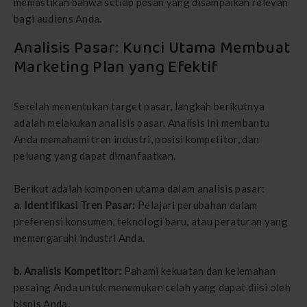
memastikan bahwa setiap pesan yang disampaikan relevan
bagi audiens Anda.
Analisis Pasar: Kunci Utama Membuat
Marketing Plan yang Efektif
Setelah menentukan target pasar, langkah berikutnya
adalah melakukan analisis pasar. Analisis ini membantu
Anda memahami tren industri, posisi kompetitor, dan
peluang yang dapat dimanfaatkan.
Berikut adalah komponen utama dalam analisis pasar:
a. Identifikasi Tren Pasar:
Pelajari perubahan dalam
preferensi konsumen, teknologi baru, atau peraturan yang
memengaruhi industri Anda.
b. Analisis Kompetitor:
Pahami kekuatan dan kelemahan
pesaing Anda untuk menemukan celah yang dapat diisi oleh
bisnis Anda.