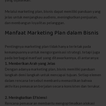
Melalui marketing plan, bisnis dapat memiliki panduan yang
jelas untuk menjangkau audiens, meningkatkan penjualan,
dan membangun loyalitas pelanggan.
Manfaat Marketing Plan dalam Bisnis
Pentingnya marketing plan tidak hanya terletak pada
kemampuannya untuk mengorganisasi strategi, tetapi juga
pada berbagai manfaat yang ditawarkannya, di antaranya:
1. Memberikan Arah yang Jelas
Dengan adanya marketing plan, bisnis memiliki panduan
langkah demi langkah untuk mencapai tujuan. Setiap elemen
dalam rencana tersebut membantu memastikan bahwa
aktivitas pemasaran berjalan secara konsisten dan terukur.
2. Meningkatkan Efisiensi
Rencana pemasaran membantu mengoptimalkan alokasi