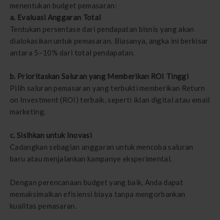
menentukan budget pemasaran:
a. Evaluasi Anggaran Total
Tentukan persentase dari pendapatan bisnis yang akan
dialokasikan untuk pemasaran. Biasanya, angka ini berkisar
antara 5–10% dari total pendapatan.
b. Prioritaskan Saluran yang Memberikan ROI Tinggi
Pilih saluran pemasaran yang terbukti memberikan Return
on Investment (ROI) terbaik, seperti iklan digital atau email
marketing.
c. Sisihkan untuk Inovasi
Cadangkan sebagian anggaran untuk mencoba saluran
baru atau menjalankan kampanye eksperimental.
Dengan perencanaan budget yang baik, Anda dapat
memaksimalkan efisiensi biaya tanpa mengorbankan
kualitas pemasaran.