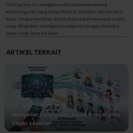
Oleh karena itu, luangkan waktu untuk merancang
marketing plan yang komprehensif, fleksibel, dan berbasis
data. Dengan demikian, bisnis Anda dapat mencapai target
yang diinginkan sekaligus beradaptasi dengan dinamika
pasar yang terus berubah.
ARTIKEL TERKAIT
Mengenal AdXelerate, Solusi Iklan Digital
Tepat Sasaran