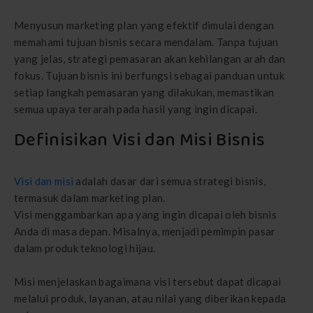
Menyusun marketing plan yang efektif dimulai dengan
memahami tujuan bisnis secara mendalam. Tanpa tujuan
yang jelas, strategi pemasaran akan kehilangan arah dan
fokus. Tujuan bisnis ini berfungsi sebagai panduan untuk
setiap langkah pemasaran yang dilakukan, memastikan
semua upaya terarah pada hasil yang ingin dicapai.
Definisikan Visi dan Misi Bisnis
Visi dan misi
adalah dasar dari semua strategi bisnis,
termasuk dalam marketing plan.
Visi menggambarkan apa yang ingin dicapai oleh bisnis
Anda di masa depan. Misalnya, menjadi pemimpin pasar
dalam produk teknologi hijau.
Misi menjelaskan bagaimana visi tersebut dapat dicapai
melalui produk, layanan, atau nilai yang diberikan kepada