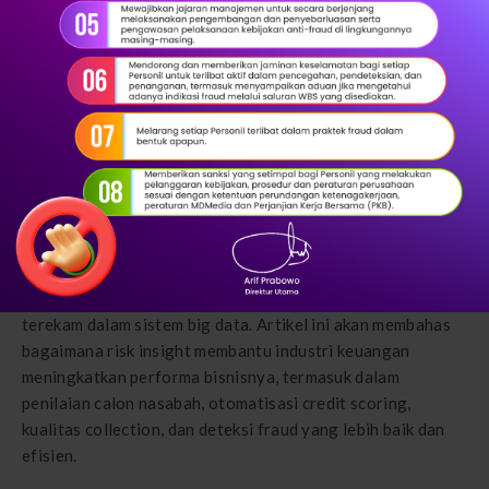
Dalam era digital ini, data telah menjadi aset berharga bagi
berbagai industri, terutama industri keuangan. Salah satu
konsep yang semakin populer adalah risk insight, yang
menggunakan data dari perilaku pengguna seluler yang
terekam dalam sistem big data. Artikel ini akan membahas
bagaimana risk insight membantu industri keuangan
meningkatkan performa bisnisnya, termasuk dalam
penilaian calon nasabah, otomatisasi credit scoring,
kualitas collection, dan deteksi fraud yang lebih baik dan
efisien.