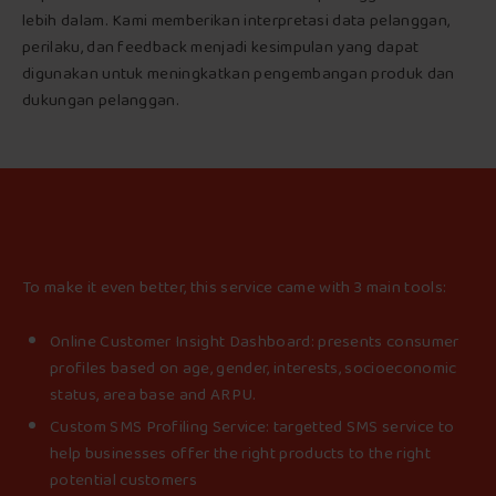
lebih dalam. Kami memberikan interpretasi data pelanggan,
perilaku, dan feedback menjadi kesimpulan yang dapat
digunakan untuk meningkatkan pengembangan produk dan
dukungan pelanggan.
To make it even better, this service came with 3 main tools:
Online Customer Insight Dashboard: presents consumer
profiles based on age, gender, interests, socioeconomic
status, area base and ARPU.
Custom SMS Profiling Service: targetted SMS service to
help businesses offer the right products to the right
potential customers