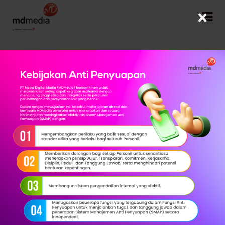
×
Kembali
Consumer Insight
Ikhtisar Produk
Consumer Insight Dashboard menggunakan data perilaku
pengguna mobile dan media sosial untuk menghasilkan
insight yang dapat dimanfaatkan oleh perusahaan/brand
untuk mendukung peningkatan pangsa pasar dan brand
loyalty.